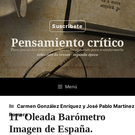
Saltar
al
contenido
Suscríbete
Menú
Categorías
Carmen González Enríquez y José Pablo Martínez
11ª Oleada Barómetro
Romera
Imagen de España.