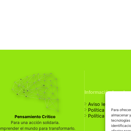
Información Legal
჻
Aviso legal
჻
Política de privaci
Para ofrecer
჻
almacenar y/
Política de cookies
Pensamiento Crítico
tecnologías
Para una acción solidaria.
identificaci
mprender el mundo para transformarlo.
afectar nega