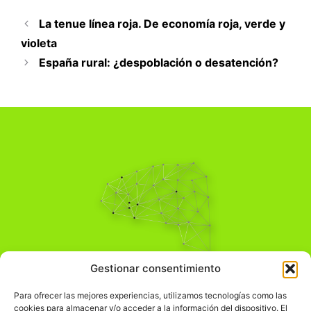
La tenue línea roja. De economía roja, verde y
violeta
España rural: ¿despoblación o desatención?
Pensamiento Crítico
Gestionar consentimiento
Para una acción solidaria.
Comprender el mundo para transformarlo.
Para ofrecer las mejores experiencias, utilizamos tecnologías como las
cookies para almacenar y/o acceder a la información del dispositivo. El