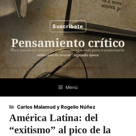
Saltar
al
contenido
Suscríbete
Menú
Categorías
Carlos Malamud y Rogelio Núñez
América Latina: del
“exitismo” al pico de la