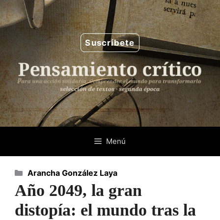
Saltar
al
contenido
Suscríbete
Menú
Categorías
Arancha González Laya
Año 2049, la gran
distopía: el mundo tras la