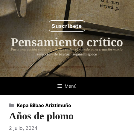
Saltar
al
contenido
Suscríbete
Menú
Categorías
Kepa Bilbao Ariztimuño
Años de plomo
2 julio, 2024