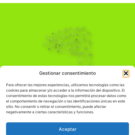
Pensamiento Crítico
Gestionar consentimiento
Para una acción solidaria.
Comprender el mundo para transformarlo.
Para ofrecer las mejores experiencias, utilizamos tecnologías como las
cookies para almacenar y/o acceder a la información del dispositivo. El
consentimiento de estas tecnologías nos permitirá procesar datos como
el comportamiento de navegación o las identificaciones únicas en este
Información Legal
sitio. No consentir o retirar el consentimiento, puede afectar
negativamente a ciertas características y funciones.
჻
Aviso legal
჻
Política de privacidad
Aceptar
჻
Política de cookies