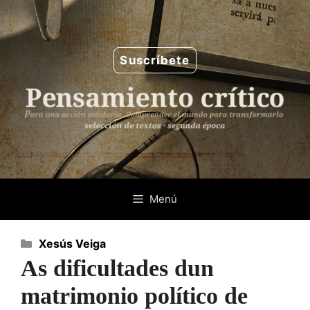
Saltar
al
contenido
Suscríbete
Menú
Categorías
Xesús Veiga
As dificultades dun
matrimonio político de