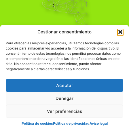
Pensamiento Crítico
Gestionar consentimiento
Para una acción solidaria.
Comprender el mundo para transformarlo.
Para ofrecer las mejores experiencias, utilizamos tecnologías como las
cookies para almacenar y/o acceder a la información del dispositivo. El
consentimiento de estas tecnologías nos permitirá procesar datos como
el comportamiento de navegación o las identificaciones únicas en este
Información Legal
sitio. No consentir o retirar el consentimiento, puede afectar
negativamente a ciertas características y funciones.
჻
Aviso legal
჻
Política de privacidad
Aceptar
჻
Política de cookies
Denegar
Ver preferencias
© pensamientocritico.org 2026
Política de cookies
Política de privacidad
Aviso legal