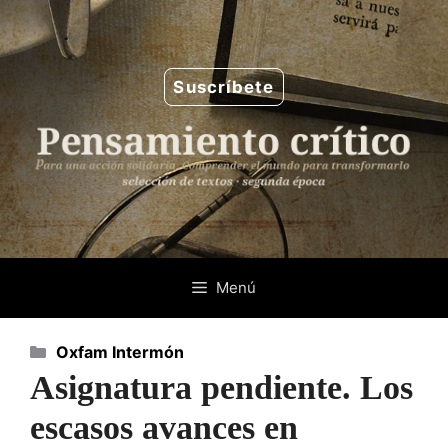
Saltar
al
contenido
Suscríbete
Menú
Categorías
Oxfam Intermón
Asignatura pendiente. Los
escasos avances en