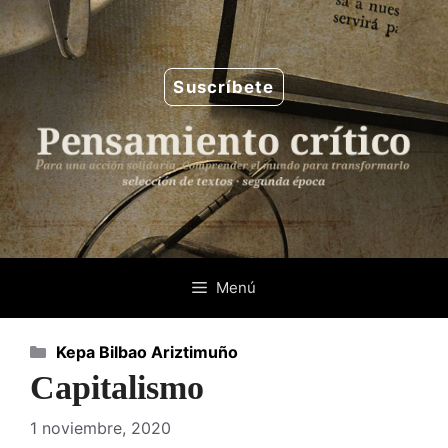
Saltar
al
contenido
Suscríbete
Menú
Categorías
Kepa Bilbao Ariztimuño
Capitalismo
1 noviembre, 2020