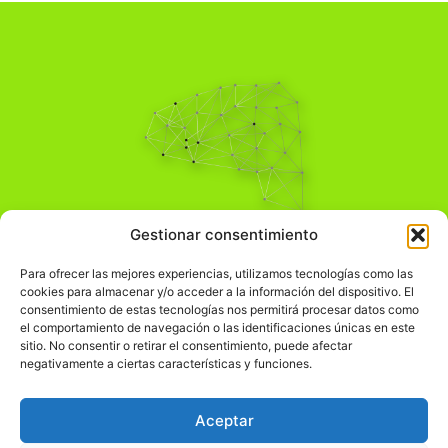
Pensamiento Crítico
Gestionar consentimiento
Para una acción solidaria.
Comprender el mundo para transformarlo.
Para ofrecer las mejores experiencias, utilizamos tecnologías como las
cookies para almacenar y/o acceder a la información del dispositivo. El
consentimiento de estas tecnologías nos permitirá procesar datos como
el comportamiento de navegación o las identificaciones únicas en este
Información Legal
sitio. No consentir o retirar el consentimiento, puede afectar
negativamente a ciertas características y funciones.
჻
Aviso legal
჻
Política de privacidad
Aceptar
჻
Política de cookies