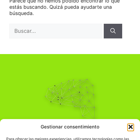
Parece que no hemos podido encontrar lo que
estás buscando. Quizá pueda ayudarte una
búsqueda.
Buscar:
Pensamiento Crítico
Gestionar consentimiento
Para una acción solidaria.
Comprender el mundo para transformarlo.
Para ofrecer las mejores experiencias, utilizamos tecnologías como las