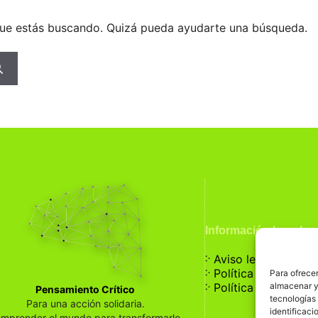
ue estás buscando. Quizá pueda ayudarte una búsqueda.
Información Legal
჻
Aviso legal
჻
Política de privaci
Para ofrecer
჻
almacenar y/
Política de cookies
Pensamiento Crítico
tecnologías
Para una acción solidaria.
identificaci
mprender el mundo para transformarlo.