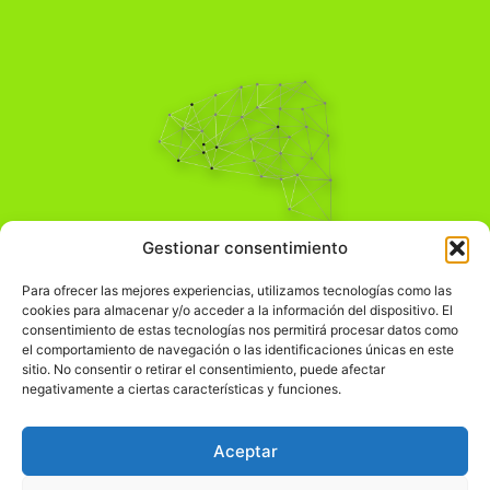
Pensamiento Crítico
Gestionar consentimiento
Para una acción solidaria.
Comprender el mundo para transformarlo.
Para ofrecer las mejores experiencias, utilizamos tecnologías como las
cookies para almacenar y/o acceder a la información del dispositivo. El
consentimiento de estas tecnologías nos permitirá procesar datos como
el comportamiento de navegación o las identificaciones únicas en este
Información Legal
sitio. No consentir o retirar el consentimiento, puede afectar
negativamente a ciertas características y funciones.
჻
Aviso legal
჻
Política de privacidad
Aceptar
჻
Política de cookies