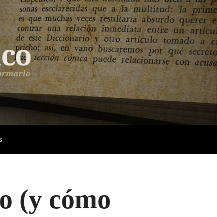
s
so (y cómo