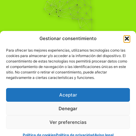
Pensamiento Crítico
Gestionar consentimiento
Para una acción solidaria.
Comprender el mundo para transformarlo.
Para ofrecer las mejores experiencias, utilizamos tecnologías como las
cookies para almacenar y/o acceder a la información del dispositivo. El
consentimiento de estas tecnologías nos permitirá procesar datos como
el comportamiento de navegación o las identificaciones únicas en este
Información Legal
sitio. No consentir o retirar el consentimiento, puede afectar
negativamente a ciertas características y funciones.
჻
Aviso legal
჻
Política de privacidad
Aceptar
჻
Política de cookies
Denegar
Ver preferencias
© pensamientocritico.org 2026
Política de cookies
Política de privacidad
Aviso legal