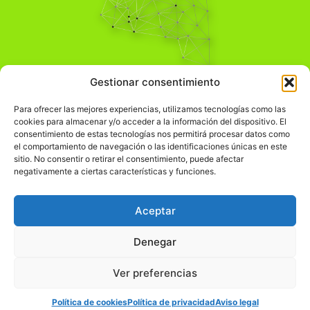
Pensamiento Crítico
Gestionar consentimiento
Para una acción solidaria.
Comprender el mundo para transformarlo.
Para ofrecer las mejores experiencias, utilizamos tecnologías como las
cookies para almacenar y/o acceder a la información del dispositivo. El
consentimiento de estas tecnologías nos permitirá procesar datos como
el comportamiento de navegación o las identificaciones únicas en este
Información Legal
sitio. No consentir o retirar el consentimiento, puede afectar
negativamente a ciertas características y funciones.
჻
Aviso legal
჻
Política de privacidad
Aceptar
჻
Política de cookies
Denegar
Ver preferencias
© pensamientocritico.org 2026
Política de cookies
Política de privacidad
Aviso legal