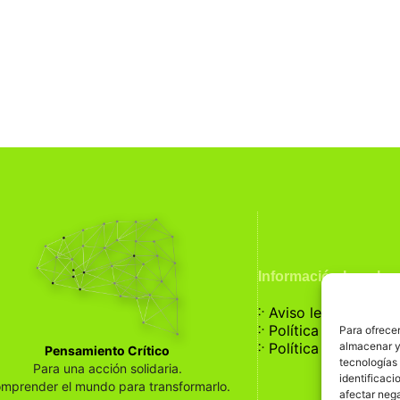
Información Legal
჻
Aviso legal
჻
Política de privaci
Para ofrecer
჻
almacenar y/
Política de cookies
Pensamiento Crítico
tecnologías
Para una acción solidaria.
identificaci
mprender el mundo para transformarlo.
afectar nega