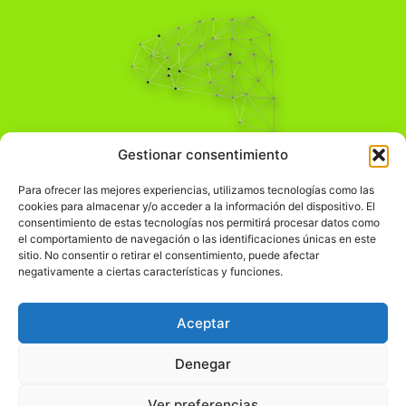
Pensamiento Crítico
Gestionar consentimiento
Para una acción solidaria.
Comprender el mundo para transformarlo.
Para ofrecer las mejores experiencias, utilizamos tecnologías como las
cookies para almacenar y/o acceder a la información del dispositivo. El
consentimiento de estas tecnologías nos permitirá procesar datos como
el comportamiento de navegación o las identificaciones únicas en este
Información Legal
sitio. No consentir o retirar el consentimiento, puede afectar
negativamente a ciertas características y funciones.
჻
Aviso legal
჻
Política de privacidad
Aceptar
჻
Política de cookies
Denegar
Ver preferencias