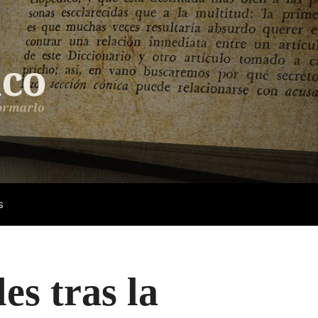
s
es tras la