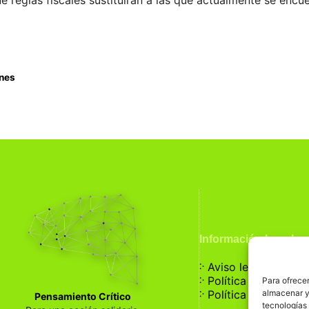
ué reglas fiscales sustituirán a las que actualmente se enc
anes
Información Legal
჻
Aviso legal
჻
Política de privaci
Para ofrecer
჻
almacenar y/
Política de cookies
Pensamiento Crítico
tecnologías