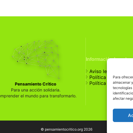
Información Legal
჻
Aviso legal
჻
Política de privaci
Para ofrecer
჻
almacenar y/
Política de cookies
Pensamiento Crítico
tecnologías
Para una acción solidaria.
identificaci
mprender el mundo para transformarlo.
afectar nega
A
© pensamientocritico.org 2026