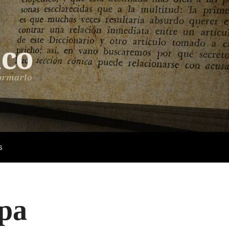
s
opa