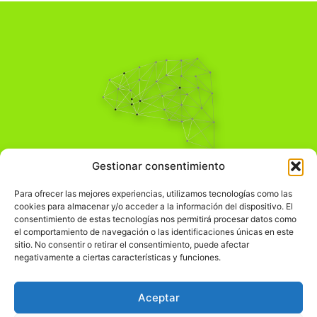
Pensamiento Crítico
Gestionar consentimiento
Para una acción solidaria.
Comprender el mundo para transformarlo.
Para ofrecer las mejores experiencias, utilizamos tecnologías como las
cookies para almacenar y/o acceder a la información del dispositivo. El
consentimiento de estas tecnologías nos permitirá procesar datos como
el comportamiento de navegación o las identificaciones únicas en este
Información Legal
sitio. No consentir o retirar el consentimiento, puede afectar
negativamente a ciertas características y funciones.
჻
Aviso legal
჻
Política de privacidad
Aceptar
჻
Política de cookies