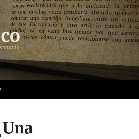
s
 ¿Una