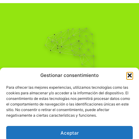
Pensamiento Crítico
Gestionar consentimiento
Para una acción solidaria.
Comprender el mundo para transformarlo.
Para ofrecer las mejores experiencias, utilizamos tecnologías como las
cookies para almacenar y/o acceder a la información del dispositivo. El
consentimiento de estas tecnologías nos permitirá procesar datos como
el comportamiento de navegación o las identificaciones únicas en este
Información Legal
sitio. No consentir o retirar el consentimiento, puede afectar
negativamente a ciertas características y funciones.
჻
Aviso legal
჻
Política de privacidad
Aceptar
჻
Política de cookies