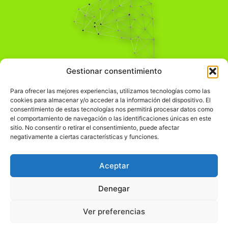
Pensamiento Crítico
Gestionar consentimiento
Para una acción solidaria.
Comprender el mundo para transformarlo.
Para ofrecer las mejores experiencias, utilizamos tecnologías como las
cookies para almacenar y/o acceder a la información del dispositivo. El
consentimiento de estas tecnologías nos permitirá procesar datos como
el comportamiento de navegación o las identificaciones únicas en este
Información Legal
sitio. No consentir o retirar el consentimiento, puede afectar
negativamente a ciertas características y funciones.
჻
Aviso legal
჻
Política de privacidad
Aceptar
჻
Política de cookies
Denegar
Ver preferencias