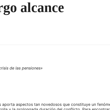
rgo alcance
risis de las pensiones»
s aporta aspectos tan novedosos que constituye un fenómen
olla y la prolongada duración del conflicto. Para encontrar