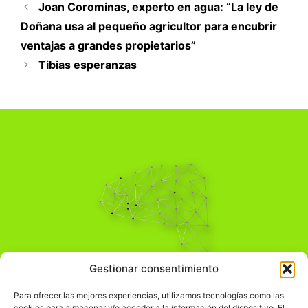
Joan Corominas, experto en agua: “La ley de
Doñana usa al pequeño agricultor para encubrir
ventajas a grandes propietarios”
Tibias esperanzas
Pensamiento Crítico
Gestionar consentimiento
Para una acción solidaria.
Comprender el mundo para transformarlo.
Para ofrecer las mejores experiencias, utilizamos tecnologías como las
cookies para almacenar y/o acceder a la información del dispositivo. El