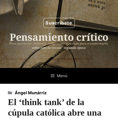
Saltar
al
contenido
Suscríbete
Menú
Categorías
Ángel Munárriz
El ‘think tank’ de la
cúpula católica abre una