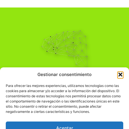
Pensamiento Crítico
Gestionar consentimiento
Para una acción solidaria.
Comprender el mundo para transformarlo.
Para ofrecer las mejores experiencias, utilizamos tecnologías como las
cookies para almacenar y/o acceder a la información del dispositivo. El
consentimiento de estas tecnologías nos permitirá procesar datos como
el comportamiento de navegación o las identificaciones únicas en este
Información Legal
sitio. No consentir o retirar el consentimiento, puede afectar
negativamente a ciertas características y funciones.
჻
Aviso legal
჻
Política de privacidad
Aceptar
჻
Política de cookies