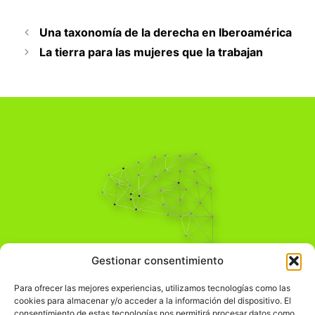
Una taxonomía de la derecha en Iberoamérica
La tierra para las mujeres que la trabajan
Pensamiento Crítico
Gestionar consentimiento
Para una acción solidaria.
Comprender el mundo para transformarlo.
Para ofrecer las mejores experiencias, utilizamos tecnologías como las
cookies para almacenar y/o acceder a la información del dispositivo. El
consentimiento de estas tecnologías nos permitirá procesar datos como