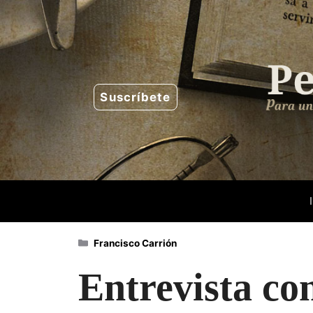
Saltar
al
contenido
Suscríbete
Categorías
Francisco Carrión
Entrevista co