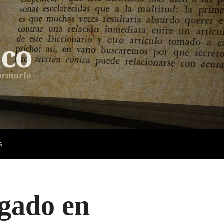
s
egado en