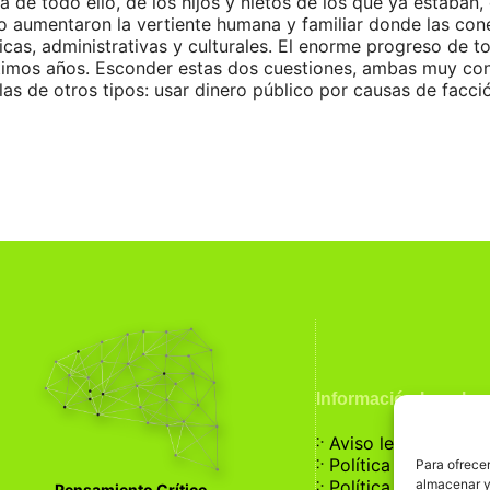
 de todo ello, de los hijos y nietos de los que ya estaban, 
do aumentaron la vertiente humana y familiar donde las con
cas, administrativas y culturales. El enorme progreso de t
imos años. Esconder estas dos cuestiones, ambas muy cono
las de otros tipos: usar dinero público por causas de facci
Información Legal
჻
Aviso legal
჻
Política de privaci
Para ofrecer
჻
almacenar y/
Política de cookies
Pensamiento Crítico