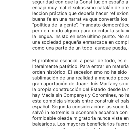
seguridad con que la Constitución española 
encaja muy mal el solipsismo catalán de pre
lección práctica que debería hacer reflexion
buena fe en una narrativa que convertía los
“política de la gente”, “mandato democrático
pero en modo alguno para orientar la solució
la lengua. Insisto en este último punto. No 
una sociedad pequeña enmarcada en complejos
como una parte de un todo, aunque pueda, de
El problema esencial, a pesar de todo, es el
literalmente patético. Para entrar en materi
orden histórico. El secesionismo no ha sido 
sublimación de una realidad a menudo poco 
gran aportación de Joan-Lluís Marfany sobr
la propia construcción del Estado desde la r
hay Macià sin Companys y Coromines, no hay N
esta compleja síntesis entre construir el pa
español. Segunda consideración: las socieda
salvó in extremis la economía española con 
formidable oleada migratoria nunca vista en
baleáricos. Los mayores beneficiarios fueron