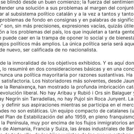
se blindó desde un buen comienzo; la fuerza del sentimien
tender una solución a sus problemas al margen del conjunto
ar al subsistema político catalán y a la vez a tantos y tan
 problemas de fondo en consignas y en palabras de signifi
” son, sin más precisiones, expresiones vacías, quizás útile
n a los problemas del país, los que inquietan a tanta gente:
se puede caer en la trampa de oponer lo social y de bienest
 políticos más amplios. La única política seria será aquel
 nuevo, ser calificada de no nacionalista.
 de la inmoralidad de los objetivos exhibidos. Y es aquí do
a, lo resumiré en dos consideraciones básicas y en una con
nunca una política mayoritaria por razones sustantivas. Ha
satisfactoria. Los historiadores más solventes, desde Jau
e la Renaixença, han mostrado la profunda imbricación cat
evolución liberal. No hay Aribau y Rubió i Ors sin Balaguer
egrín sin Tarradellas, no hay Pujol sin Roca Junyent. La h
ís y definir sus aspiraciones mientras se participa en el me
des no son estáticas. Un equipo compacto de catalanes (un 
el Plan de Estabilización del año 1959, en pleno franquis
 la Península, muy por encima de los flujos inmigratorios a
 de Alemania, Francia y Suiza, las áreas industriales de B