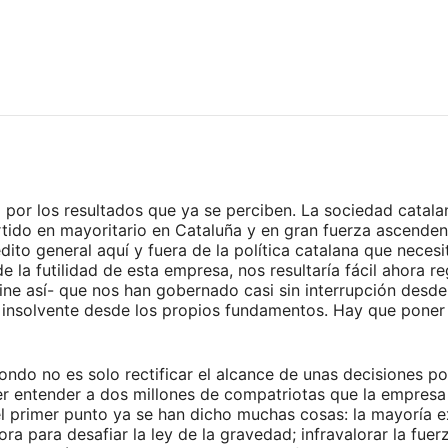
o por los resultados que ya se perciben. La sociedad catal
ido en mayoritario en Cataluña y en gran fuerza ascendente
édito general aquí y fuera de la política catalana que nece
la futilidad de esta empresa, nos resultaría fácil ahora reg
ine así- que nos han gobernado casi sin interrupción desde
a insolvente desde los propios fundamentos. Hay que poner l
ondo no es solo rectificar el alcance de unas decisiones pol
er entender a dos millones de compatriotas que la empres
e el primer punto ya se han dicho muchas cosas: la mayoría 
a para desafiar la ley de la gravedad; infravalorar la fuer