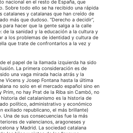
to nacional en el resto de España, que
. Sobre todo ello se ha recibido una rápida
tos catalanes y catalanas que han creído de
cado más que dudoso. “Derecho a decidir”,
s para hacer que la gente salga a la calle
 de la sanidad y la educación a la cultura y
ar a los problemas de identidad y cultura de
la que trate de confrontarlos a la vez y
nde el papel de la llamada izquierda ha sido
clusión. La primera consideración es de
 sido una vaga mirada hacia atrás y la
me Vicens y Josep Fontana hasta la última
alana no solo en el mercado español sino en
 y Prim, no hay Prat de la Riba sin Cambó, no
istoria del catalanismo es la historia de
rcado político, administrativo y económico
exiliado republicano, el más brillante)
mo. Una de sus consecuencias fue la más
nteriores de valencianos, aragoneses y
arcelona y Madrid. La sociedad catalana