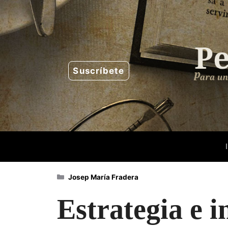
Saltar
al
contenido
Suscríbete
Categorías
Josep María Fradera
Estrategia e 