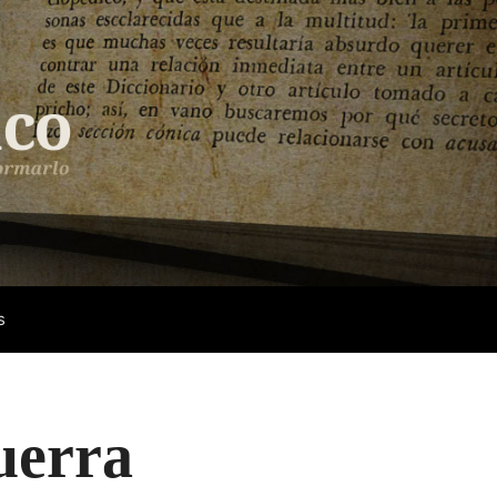
s
uerra