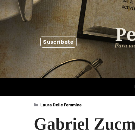
Saltar
al
contenido
Suscríbete
Categorías
Laura Delle Femmine
Gabriel Zucma