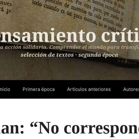
Inicio
Primera época
Artículos anteriores
Autore
n: “No correspond