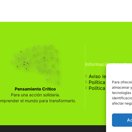
Información Legal
჻
Aviso legal
჻
Política de privaci
Para ofrecer
჻
almacenar y/
Política de cookies
Pensamiento Crítico
tecnologías
Para una acción solidaria.
identificaci
mprender el mundo para transformarlo.
afectar nega
A