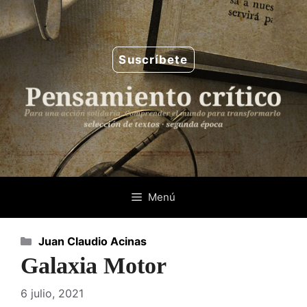
Saltar
al
contenido
Suscríbete
Menú
Categorías
Juan Claudio Acinas
Galaxia Motor
6 julio, 2021