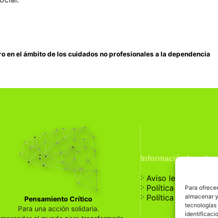
 en el ámbito de los cuidados no profesionales a la dependencia
Información Legal
჻
Aviso legal
჻
Política de privaci
Para ofrecer
჻
almacenar y/
Política de cookies
Pensamiento Crítico
tecnologías
Para una acción solidaria.
identificaci