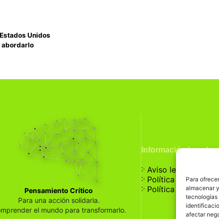
n Estados Unidos
a abordarlo
Información Legal
჻
Aviso legal
჻
Política de privaci
Para ofrecer
჻
almacenar y/
Política de cookies
Pensamiento Crítico
tecnologías
Para una acción solidaria.
identificaci
mprender el mundo para transformarlo.
afectar nega