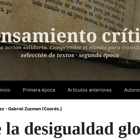
Inicio
Primera época
Artículos anteriores
Autore
ez - Gabriel Zucman (Coords.)
 la desigualdad glo