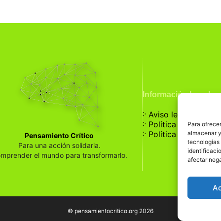
Información Legal
჻
Aviso legal
჻
Política de privaci
Para ofrecer
჻
almacenar y/
Política de cookies
Pensamiento Crítico
tecnologías
Para una acción solidaria.
identificaci
mprender el mundo para transformarlo.
afectar nega
A
© pensamientocritico.org 2026