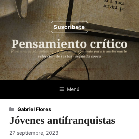
Saltar
al
contenido
Suscríbete
Menú
Categorías
Gabriel Flores
Jóvenes antifranquistas
27 septiembre, 2023