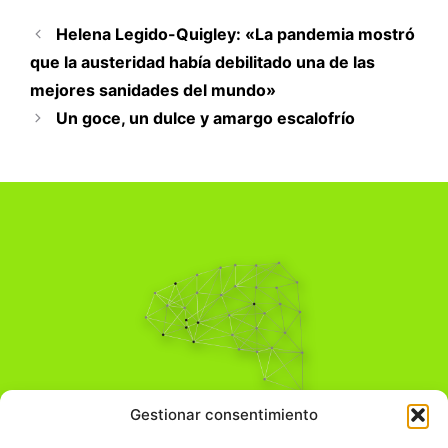
Helena Legido-Quigley: «La pandemia mostró
que la austeridad había debilitado una de las
mejores sanidades del mundo»
Un goce, un dulce y amargo escalofrío
Pensamiento Crítico
Gestionar consentimiento
Para una acción solidaria.