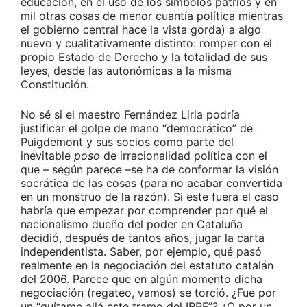
educación, en el uso de los símbolos patrios y en
mil otras cosas de menor cuantía política mientras
el gobierno central hace la vista gorda) a algo
nuevo y cualitativamente distinto: romper con el
propio Estado de Derecho y la totalidad de sus
leyes, desde las autonómicas a la misma
Constitución.
No sé si el maestro Fernández Liria podría
justificar el golpe de mano “democrático” de
Puigdemont y sus socios como parte del
inevitable
poso
de irracionalidad política con el
que – según parece –se ha de conformar la visión
socrática de las cosas (para no acabar convertida
en un monstruo de la razón). Si este fuera el caso
habría que empezar por comprender por qué el
nacionalismo dueño del poder en Cataluña
decidió, después de tantos años, jugar la carta
independentista. Saber, por ejemplo, qué pasó
realmente en la negociación del estatuto catalán
del 2006. Parece que en algún momento dicha
negociación (regateo, vamos) se torció. ¿Fue por
un “quítame allá este tramo del IRPF”? ¿O por un