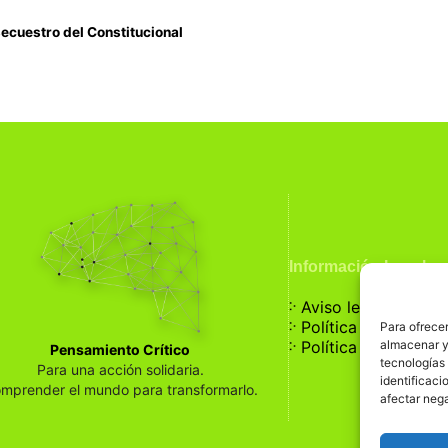
secuestro del Constitucional
Información Legal
჻
Aviso legal
჻
Política de privaci
Para ofrecer
჻
almacenar y/
Política de cookies
Pensamiento Crítico
tecnologías
Para una acción solidaria.
identificaci
mprender el mundo para transformarlo.
afectar nega