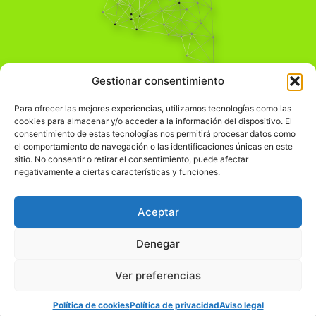
Pensamiento Crítico
Gestionar consentimiento
Para una acción solidaria.
Comprender el mundo para transformarlo.
Para ofrecer las mejores experiencias, utilizamos tecnologías como las
cookies para almacenar y/o acceder a la información del dispositivo. El
consentimiento de estas tecnologías nos permitirá procesar datos como
el comportamiento de navegación o las identificaciones únicas en este
Información Legal
sitio. No consentir o retirar el consentimiento, puede afectar
negativamente a ciertas características y funciones.
჻
Aviso legal
჻
Política de privacidad
Aceptar
჻
Política de cookies
Denegar
Ver preferencias
© pensamientocritico.org 2026
Política de cookies
Política de privacidad
Aviso legal