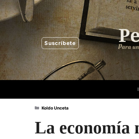
Saltar
al
contenido
Suscríbete
Categorías
Koldo Unceta
La economía ni