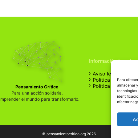
Información Legal
჻
Aviso legal
჻
Política de privaci
Para ofrecer
჻
almacenar y/
Política de cookies
Pensamiento Crítico
tecnologías
Para una acción solidaria.
identificaci
mprender el mundo para transformarlo.
afectar nega
A
© pensamientocritico.org 2026