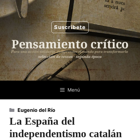
Saltar
al
contenido
Suscríbete
Menú
Categorías
Eugenio del Río
La España del
independentismo catalán