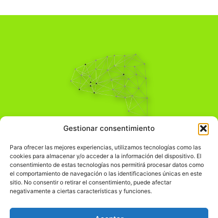
Pensamiento Crítico
Gestionar consentimiento
Para una acción solidaria.
Comprender el mundo para transformarlo.
Para ofrecer las mejores experiencias, utilizamos tecnologías como las
cookies para almacenar y/o acceder a la información del dispositivo. El
consentimiento de estas tecnologías nos permitirá procesar datos como
el comportamiento de navegación o las identificaciones únicas en este
Información Legal
sitio. No consentir o retirar el consentimiento, puede afectar
negativamente a ciertas características y funciones.
჻
Aviso legal
჻
Política de privacidad