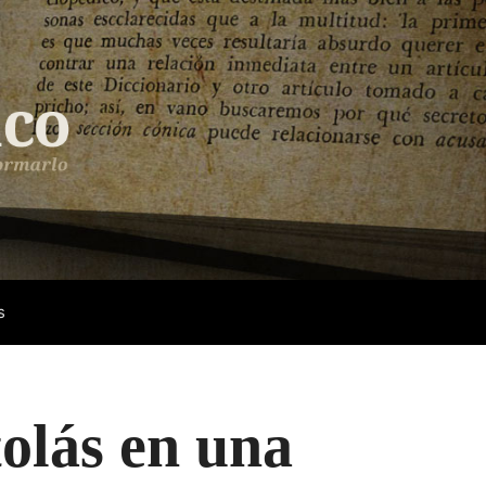
s
olás en una