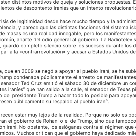
sten distintos motivos de queja y soluciones propuestas. E
ientos de descontento iraníes que un intento revolucionari
crisis de legitimidad desde hace mucho tiempo y la administ
olencia, y parece que las distintas facciones del sistema i
e masas es una realidad innegable, pero los manifestante
omún, aparte del odio general al gobierno. La Radiotelevisi
ón, guardó completo silencio sobre los sucesos durante los 
lpar a la «contrarrevolución» y acusar a Estados Unidos d
, que en 2009 se negó a apoyar al pueblo iraní, se ha subi
 Trump condenaba públicamente el arresto de manifestantes
l senador Ted Cruz emitió el sábado 30 de diciembre un co
ntes iraníes” que han salido a la calle, el senador de Texas
no del presidente Trump a hacer todo lo posible para apoyar
resen públicamente su respaldo al pueblo iraní”.
ecen estar muy lejos de la realidad. Porque no solo es po
ran el gobierno de Rohaní o el de Trump, sino que tampoco 
ción iraní. No obstante, los eslóganes contra el régimen q
micos. Muchos critican que el gobierno haya dedicado mile