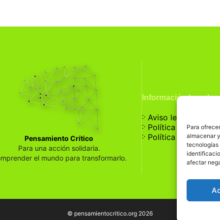
Información Legal
჻
Aviso legal
჻
Política de privaci
Para ofrecer
჻
almacenar y/
Política de cookies
Pensamiento Crítico
tecnologías
Para una acción solidaria.
identificaci
mprender el mundo para transformarlo.
afectar nega
A
© pensamientocritico.org 2026