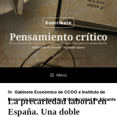
Saltar
al
contenido
Suscríbete
Menú
Categorías
Gabinete Económico de CCOO e Instituto de
La precariedad laboral en
Economía Internacional de la Universidad de Alicante
España. Una doble