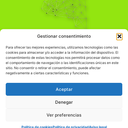
Pensamiento Crítico
Gestionar consentimiento
Para una acción solidaria.
Comprender el mundo para transformarlo.
Para ofrecer las mejores experiencias, utilizamos tecnologías como las
cookies para almacenar y/o acceder a la información del dispositivo. El
consentimiento de estas tecnologías nos permitirá procesar datos como
el comportamiento de navegación o las identificaciones únicas en este
Información Legal
sitio. No consentir o retirar el consentimiento, puede afectar
negativamente a ciertas características y funciones.
჻
Aviso legal
჻
Política de privacidad
Aceptar
჻
Política de cookies
Denegar
Ver preferencias
© pensamientocritico.org 2026
Política de cookies
Política de privacidad
Aviso legal