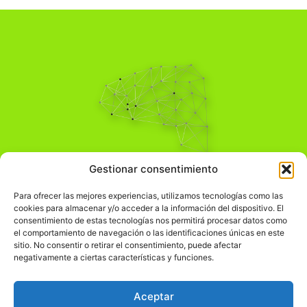
Pensamiento Crítico
Gestionar consentimiento
Para una acción solidaria.
Comprender el mundo para transformarlo.
Para ofrecer las mejores experiencias, utilizamos tecnologías como las
cookies para almacenar y/o acceder a la información del dispositivo. El
consentimiento de estas tecnologías nos permitirá procesar datos como
el comportamiento de navegación o las identificaciones únicas en este
Información Legal
sitio. No consentir o retirar el consentimiento, puede afectar
negativamente a ciertas características y funciones.
჻
Aviso legal
჻
Política de privacidad
Aceptar
჻
Política de cookies