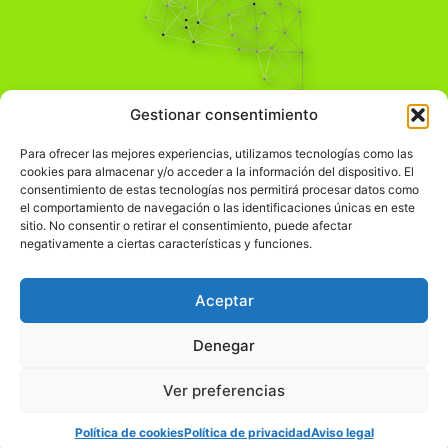
Pensamiento Crítico
Gestionar consentimiento
Para una acción solidaria.
Comprender el mundo para transformarlo.
Para ofrecer las mejores experiencias, utilizamos tecnologías como las
cookies para almacenar y/o acceder a la información del dispositivo. El
consentimiento de estas tecnologías nos permitirá procesar datos como
el comportamiento de navegación o las identificaciones únicas en este
Información Legal
sitio. No consentir o retirar el consentimiento, puede afectar
negativamente a ciertas características y funciones.
჻
Aviso legal
჻
Política de privacidad
Aceptar
჻
Política de cookies
Denegar
Ver preferencias
© pensamientocritico.org 2026
Política de cookies
Política de privacidad
Aviso legal