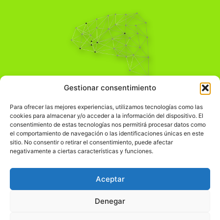
Pensamiento Crítico
Gestionar consentimiento
Para una acción solidaria.
Comprender el mundo para transformarlo.
Para ofrecer las mejores experiencias, utilizamos tecnologías como las
cookies para almacenar y/o acceder a la información del dispositivo. El
consentimiento de estas tecnologías nos permitirá procesar datos como
el comportamiento de navegación o las identificaciones únicas en este
Información Legal
sitio. No consentir o retirar el consentimiento, puede afectar
negativamente a ciertas características y funciones.
჻
Aviso legal
჻
Política de privacidad
Aceptar
჻
Política de cookies
Denegar