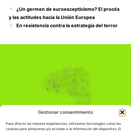
¿Un germen de euroescepticismo? El procés
y las actitudes hacia la Unión Europea
En resistencia contra la estrategia del terror
Pensamiento Crítico
Gestionar consentimiento
Para una acción solidaria.
Comprender el mundo para transformarlo.
Para ofrecer las mejores experiencias, utilizamos tecnologías como las
cookies para almacenar y/o acceder a la información del dispositivo. El